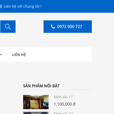
Liên hệ với chúng tôi !
0972 000 727
LIÊN HỆ
SẢN PHẨM NỔI BẬT
Rèm-vải-17
1,100,000 đ
Rèm-vải-12