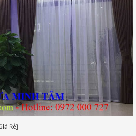
iá Rẻ]