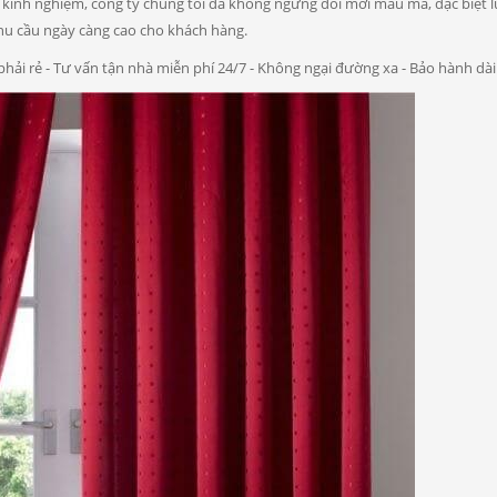
ăm kinh nghiệm, công ty chúng tôi đã không ngừng đổi mới mẫu mã, đặc biệt
u cầu ngày càng cao cho khách hàng.
phải rẻ - Tư vấn tận nhà miễn phí 24/7 - Không ngại đường xa - Bảo hành dài