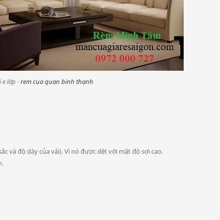
 e lớp -
rem cua quan
binh
thạnh
 và độ dày của vải). Vì nó được dệt với mật độ sợi cao.
n.