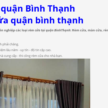
 quận Bình Thạnh
ửa quận bình thạnh
ên nghiệp các loại
rèm cửa tại quận BìnhThạnh
: Rèm cửa, màn cửa, rè
h phải chăng.
m lâu năm - uy tín - độ tin cậy cao.
à cung cấp - thi công rèm cửa cho nhà bạn.