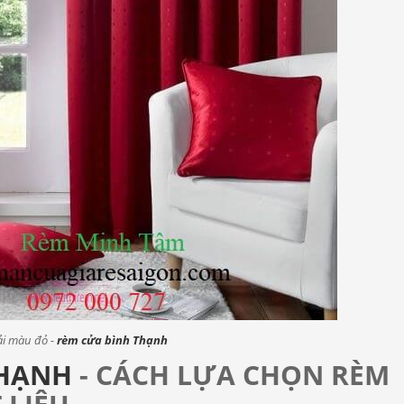
i màu đỏ -
rèm cửa bình
Thạnh
THẠNH
- CÁCH LỰA CHỌN RÈM