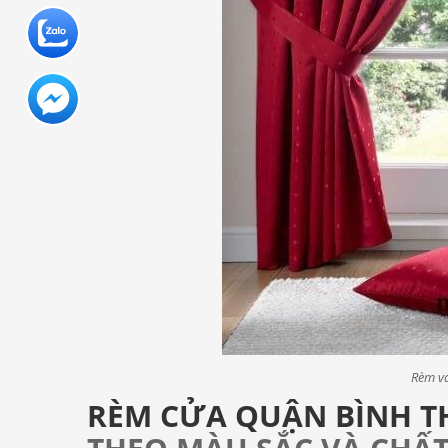
Rèm vả
RÈM CỬA
QUẬN BÌNH 