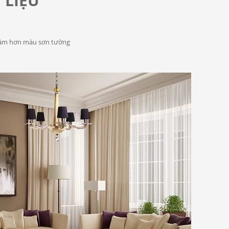
 LIỆU
đậm hơn màu sơn tường